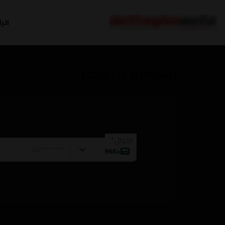
الر
إستعلام عن الحجز
الجوال
+966