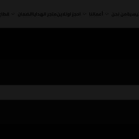
ئيسية
من نحن
أعمالنا
احجز اونلاين
متجر الهدايا
الضمان
قطاع 