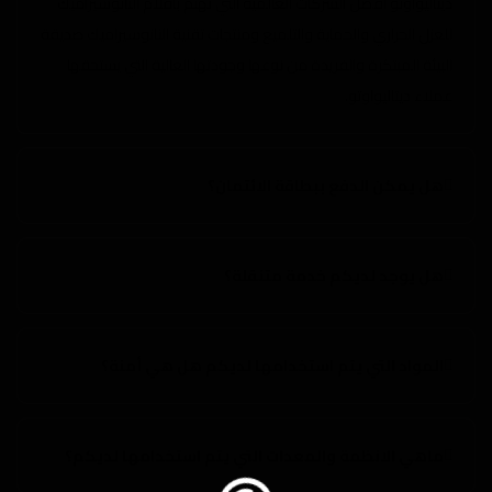
ديتاليواوتو أفضل الشركات العالمية التي تهتم بأفلام النانوسيراميك
للعزل الحراري والحماية والتلميع ومنتجات تقنية النانوسيراميك صديقة
البيئة المبتكرة والفريدة من نوعها وجودتها العالية التي يستحقها
عملاء ديتاليواوتو.
هل يمكن الدفع ببطاقة الائتمان؟
هل يوجد لديكم خدمة متنقلة؟
المواد التي يتم استخدامها لديكم هل هي أمنة؟
ماهي الانظمة والمعدات التي يتم استخدامها لديكم؟