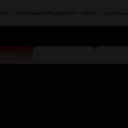
ئيسية
من نحن
أعمالنا
احجز اونلاين
متجر الهدايا
الضمان
قطاع 
زل الحراري
مركبات التلميع
النانوسي