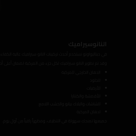
النانوسيراميك
في ديتاليواوتو نستخدم أحدث تركيبات النانو سيراميك عالية الكفا
وقد تم تطوير النانو سيراميك لكل جزء من المركبة لضمان أعلى أد
الدهان الخارجي للمركبة
للجلود
للأرضيات
للأقمشة والكنتارا
للشاشات والبلاك بيانو والخشب اللامع
لدهان المركبة
جميعها تمنحك سهولة في التنظيف، ومظهراً راقياً من أول يوم.