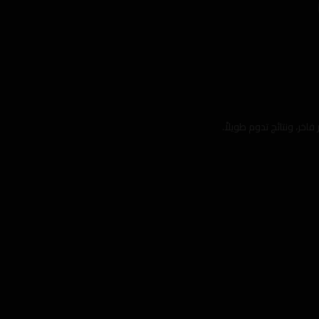
خر، ونتائج تدوم طويلاْ.