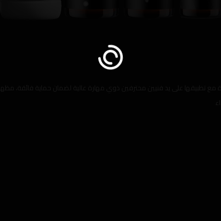
ءة مع تطبيقها على يد فنيين محترفين ذوي مهارة عالية لضمان حماية فائقة، مظهر فا
اء